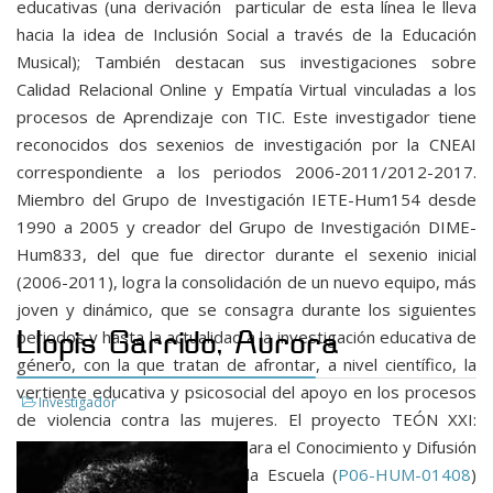
educativas (una derivación particular de esta línea le lleva
hacia la idea de Inclusión Social a través de la Educación
Musical); También destacan sus investigaciones sobre
Calidad Relacional Online y Empatía Virtual vinculadas a los
procesos de Aprendizaje con TIC. Este investigador tiene
reconocidos dos sexenios de investigación por la CNEAI
correspondiente a los periodos 2006-2011/2012-2017.
Miembro del Grupo de Investigación IETE-Hum154 desde
1990 a 2005 y creador del Grupo de Investigación DIME-
Hum833, del que fue director durante el sexenio inicial
(2006-2011), logra la consolidación de un nuevo equipo, más
joven y dinámico, que se consagra durante los siguientes
periodos y hasta la actualidad a la investigación educativa de
Llopis Garrido, Aurora
género, con la que tratan de afrontar, a nivel científico, la
vertiente educativa y psicosocial del apoyo en los procesos
Investigador
de violencia contra las mujeres. El proyecto TEÓN XXI:
Creación de Recursos Online para el Conocimiento y Difusión
de la Cultura de Género en la Escuela (
P06-HUM-01408
)