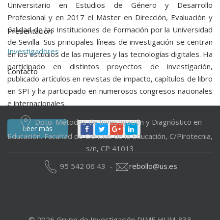
Universitario en Estudios de Género y Desarrollo
Profesional y en 2017 el Máster en Dirección, Evaluación y
Calidad de las Instituciones de Formación por la Universidad
Presentación
de Sevilla. Sus principales líneas de investigación se centran
Investigadores
en los estudios de las mujeres y las tecnologías digitales. Ha
participado en distintos proyectos de investigación,
Contacto
publicado artículos en revistas de impacto, capítulos de libro
en SPI y ha participado en numerosos congresos nacionales
e internacionales.
Dpto. Métodos de Investigación y Diagnóstico en
Leer más
Educación. Facultad de Ciencias de la Educación, C/Pirotecnia,
s/n, CP 41013
95 542 06 43 -
rebollo@us.es
© 2026 Grupo de Investigación DIME HUM-833