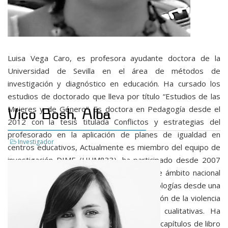
Luisa Vega Caro, es profesora ayudante doctora de la
Universidad de Sevilla en el área de métodos de
investigación y diagnóstico en educación. Ha cursado los
estudios de doctorado que lleva por título “Estudios de las
Mujeres y de Género”. Es doctora en Pedagogía desde el
Vico Bosh, Alba
2012 con la tesis titulada Conflictos y estrategias del
profesorado en la aplicación de planes de igualdad en
Investigador
centros educativos, Actualmente es miembro del equipo de
investigación DIME (HUM833), ha participado desde 2007
en diversos proyectos de investigación de ámbito nacional
sobre estudios de género, sobre las tecnologías desde una
perspectiva de género y sobre la prevención de la violencia
de género y trabaja con metodologías cualitativas. Ha
publicado artículos en revistas de impacto, capítulos de libro